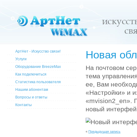
Новая обл
АртНет - Искусство связи!
Услуги
На почтовом сер
Оборудование BreezeMax
Как подключиться
тема управления
Статистика пользователя
ее, Вам необхо
Нашим абонентам
«Настройки» и 
Вопросы и ответы
«mvision2_en». 
Контакты
новый интерфей
«
Предыдущая запись